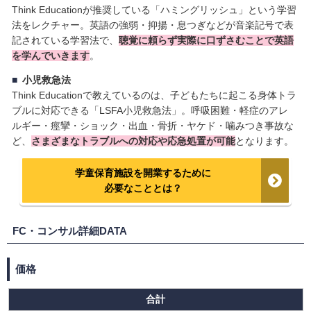
Think Educationが推奨している「ハミングリッシュ」という学習
法をレクチャー。英語の強弱・抑揚・息つぎなどが音楽記号で表
記されている学習法で、
聴覚に頼らず実際に口ずさむことで英語
を学んでいきます
。
小児救急法
Think Educationで教えているのは、子どもたちに起こる身体トラ
ブルに対応できる「LSFA小児救急法」。呼吸困難・軽症のアレ
ルギー・痙攣・ショック・出血・骨折・ヤケド・噛みつき事故な
ど、
さまざまなトラブルへの対応や応急処置が可能
となります。
学童保育施設を開業するために
必要なこととは？
FC・コンサル詳細DATA
価格
合計