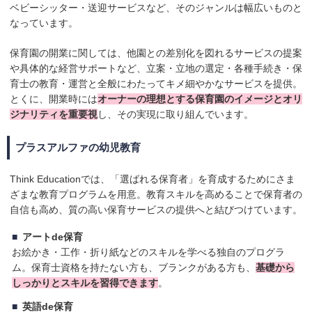
ベビーシッター・送迎サービスなど、そのジャンルは幅広いものと
なっています。
保育園の開業に関しては、他園との差別化を図れるサービスの提案
や具体的な経営サポートなど、立案・立地の選定・各種手続き・保
育士の教育・運営と全般にわたってキメ細やかなサービスを提供。
とくに、開業時には
オーナーの理想とする保育園のイメージとオリ
ジナリティを重要視
し、その実現に取り組んでいます。
プラスアルファの幼児教育
Think Educationでは、「選ばれる保育者」を育成するためにさま
ざまな教育プログラムを用意。教育スキルを高めることで保育者の
自信も高め、質の高い保育サービスの提供へと結びつけています。
アートde保育
お絵かき・工作・折り紙などのスキルを学べる独自のプログラ
ム。保育士資格を持たない方も、ブランクがある方も、
基礎から
しっかりとスキルを習得できます
。
英語de保育