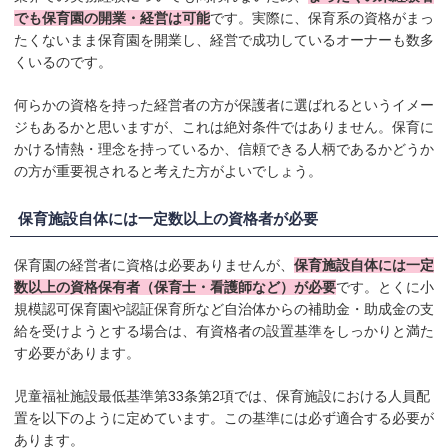
でも保育園の開業・経営は可能
です。実際に、保育系の資格がまっ
たくないまま保育園を開業し、経営で成功しているオーナーも数多
くいるのです。
何らかの資格を持った経営者の方が保護者に選ばれるというイメー
ジもあるかと思いますが、これは絶対条件ではありません。保育に
かける情熱・理念を持っているか、信頼できる人柄であるかどうか
の方が重要視されると考えた方がよいでしょう。
保育施設自体には一定数以上の資格者が必要
保育園の経営者に資格は必要ありませんが、
保育施設自体には一定
数以上の資格保有者（保育士・看護師など）が必要
です。とくに小
規模認可保育園や認証保育所など自治体からの補助金・助成金の支
給を受けようとする場合は、有資格者の設置基準をしっかりと満た
す必要があります。
児童福祉施設最低基準第33条第2項では、保育施設における人員配
置を以下のように定めています。この基準には必ず適合する必要が
あります。