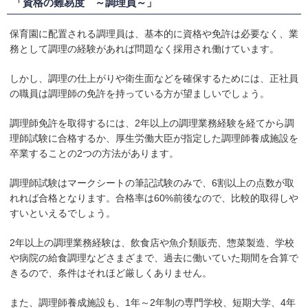
「資格の難易度 ～調理員～」
保育園に配置される調理員は、基本的に資格や免許は必要なく、業
務として調理の経験があれば問題なく採用され働けています。
しかし、調理の仕上がりや衛生面などを確保するためには、正社員
の職員は調理師の免許を持っている方が望ましいでしょう。
調理師免許を取得するには、2年以上の調理業務経験を経てから調
理師試験に合格するか、厚生労働大臣が指定した調理師養成施設を
卒業することの2つの方法があります。
調理師試験はマークシートの筆記試験のみで、6割以上の点数が取
れれば合格となります。合格率は60%前後なので、比較的取得しや
すいといえるでしょう。
2年以上の調理業務経験は、飲食店や魚介類販売、惣菜製造、学校
や病院の給食調理などさまざまで、過去に働いていた期間を合算で
きるので、条件はそれほど厳しくありません。
また、調理師養成施設も、1年～2年制の専門学校、短期大学、4年