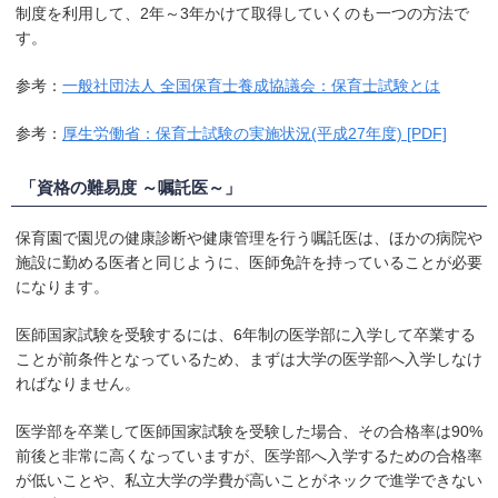
制度を利用して、2年～3年かけて取得していくのも一つの方法で
す。
参考：
一般社団法人 全国保育士養成協議会：保育士試験とは
参考：
厚生労働省：保育士試験の実施状況(平成27年度) [PDF]
「資格の難易度 ～嘱託医～」
保育園で園児の健康診断や健康管理を行う嘱託医は、ほかの病院や
施設に勤める医者と同じように、医師免許を持っていることが必要
になります。
医師国家試験を受験するには、6年制の医学部に入学して卒業する
ことが前条件となっているため、まずは大学の医学部へ入学しなけ
ればなりません。
医学部を卒業して医師国家試験を受験した場合、その合格率は90%
前後と非常に高くなっていますが、医学部へ入学するための合格率
が低いことや、私立大学の学費が高いことがネックで進学できない