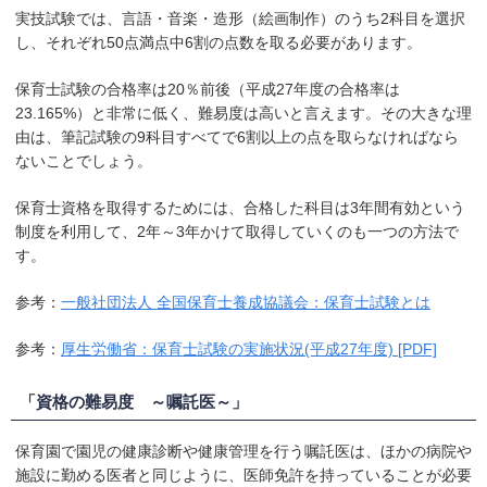
実技試験では、言語・音楽・造形（絵画制作）のうち2科目を選択
し、それぞれ50点満点中6割の点数を取る必要があります。
保育士試験の合格率は20％前後（平成27年度の合格率は
23.165%）と非常に低く、難易度は高いと言えます。その大きな理
由は、筆記試験の9科目すべてで6割以上の点を取らなければなら
ないことでしょう。
保育士資格を取得するためには、合格した科目は3年間有効という
制度を利用して、2年～3年かけて取得していくのも一つの方法で
す。
参考：
一般社団法人 全国保育士養成協議会：保育士試験とは
参考：
厚生労働省：保育士試験の実施状況(平成27年度) [PDF]
「資格の難易度 ～嘱託医～」
保育園で園児の健康診断や健康管理を行う嘱託医は、ほかの病院や
施設に勤める医者と同じように、医師免許を持っていることが必要