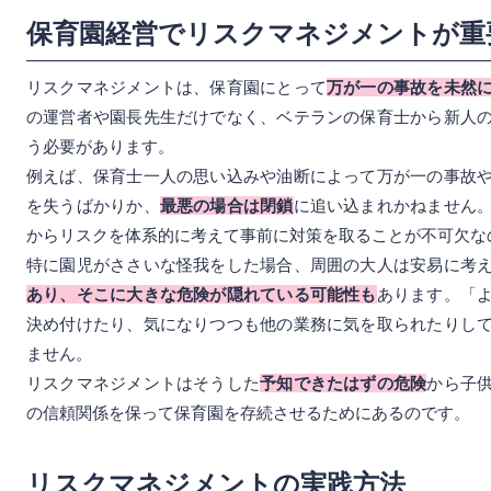
保育園経営でリスクマネジメントが重
リスクマネジメントは、保育園にとって
万が一の事故を未然
の運営者や園長先生だけでなく、ベテランの保育士から新人
う必要があります。
例えば、保育士一人の思い込みや油断によって万が一の事故
を失うばかりか、
最悪の場合は閉鎖
に追い込まれかねません
からリスクを体系的に考えて事前に対策を取ることが不可欠な
特に園児がささいな怪我をした場合、周囲の大人は安易に考
あり、そこに大きな危険が隠れている可能性も
あります。「
決め付けたり、気になりつつも他の業務に気を取られたりし
ません。
リスクマネジメントはそうした
予知できたはずの危険
から子
の信頼関係を保って保育園を存続させるためにあるのです。
リスクマネジメントの実践方法