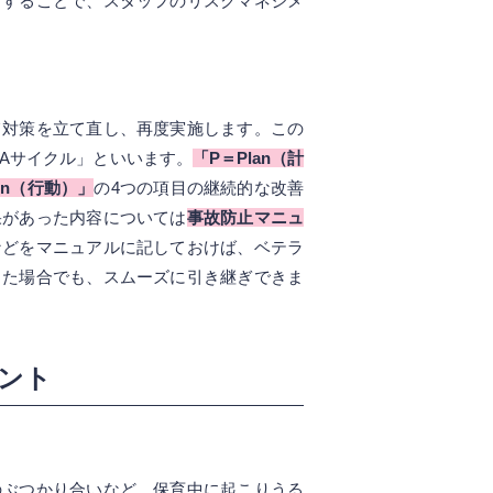
討することで、スタッフのリスクマネジメ
て対策を立て直し、再度実施します。この
Aサイクル」といいます。
「P＝Plan（計
on（行動）」
の4つの項目の継続的な改善
果があった内容については
事故防止マニュ
などをマニュアルに記しておけば、ベテラ
った場合でも、スムーズに引き継ぎできま
ント
のぶつかり合いなど、保育中に起こりうる