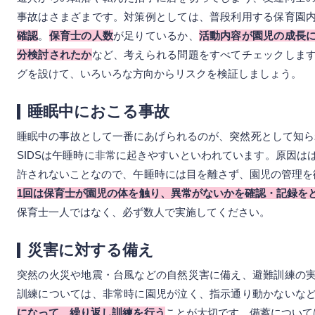
事故はさまざまです。対策例としては、普段利用する保育園
確認
。
保育士の人数
が足りているか、
活動内容が園児の成長
分検討されたか
など、考えられる問題をすべてチェックしま
グを設けて、いろいろな方向からリスクを検証しましょう。
睡眠中におこる事故
睡眠中の事故として一番にあげられるのが、突然死として知ら
SIDSは午睡時に非常に起きやすいといわれています。原因は
許されないことなので、午睡時には目を離さず、園児の管理を
1回は保育士が園児の体を触り、異常がないかを確認・記録を
保育士一人ではなく、必ず数人で実施してください。
災害に対する備え
突然の火災や地震・台風などの自然災害に備え、避難訓練の
訓練については、非常時に園児が泣く、指示通り動かないな
になって、繰り返し訓練を行う
ことが大切です。備蓄について