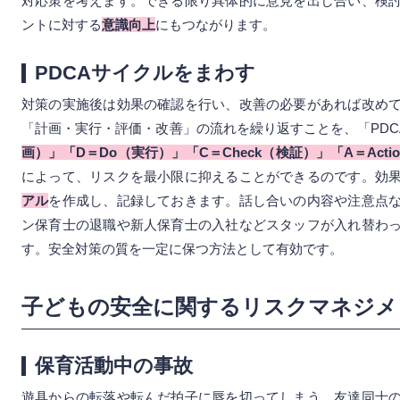
対応策を考えます。できる限り具体的に意見を出し合い、検
ントに対する
意識向上
にもつながります。
PDCAサイクルをまわす
対策の実施後は効果の確認を行い、改善の必要があれば改め
「計画・実行・評価・改善」の流れを繰り返すことを、「PDC
画）」「D＝Do（実行）」「C＝Check（検証）」「A＝Acti
によって、リスクを最小限に抑えることができるのです。効
アル
を作成し、記録しておきます。話し合いの内容や注意点
ン保育士の退職や新人保育士の入社などスタッフが入れ替わ
す。安全対策の質を一定に保つ方法として有効です。
子どもの安全に関するリスクマネジメ
保育活動中の事故
遊具からの転落や転んだ拍子に唇を切ってしまう、友達同士