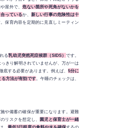
内や屋外で、
危ない箇所や死角がないかを
に合っている
か、
新しい行事の危険性は十
す。保育内容を定期的に見直しミーティン
れる
乳幼児突然死症候群（SIDS）
です。
はっきり解明されていませんが、万が一は
徹底する必要があります。例えば、
5分に
とる方法が有効です
。午睡のチェックは、
実施や備蓄の確保が重要になります。避難
どのリスクを想定し、
園児と保育士が一緒
は、
最低3日程度の食料や水を確保
するの