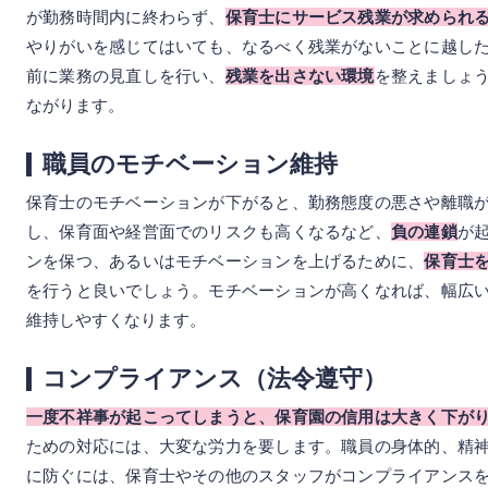
が勤務時間内に終わらず、
保育士にサービス残業が求められ
やりがいを感じてはいても、なるべく残業がないことに越し
前に業務の見直しを行い、
残業を出さない環境
を整えましょ
ながります。
職員のモチベーション維持
保育士のモチベーションが下がると、勤務態度の悪さや離職
し、保育面や経営面でのリスクも高くなるなど、
負の連鎖
が
ンを保つ、あるいはモチベーションを上げるために、
保育士
を行うと良いでしょう。モチベーションが高くなれば、幅広
維持しやすくなります。
コンプライアンス（法令遵守）
一度不祥事が起こってしまうと、保育園の信用は大きく下が
ための対応には、大変な労力を要します。職員の身体的、精
に防ぐには、保育士やその他のスタッフがコンプライアンス