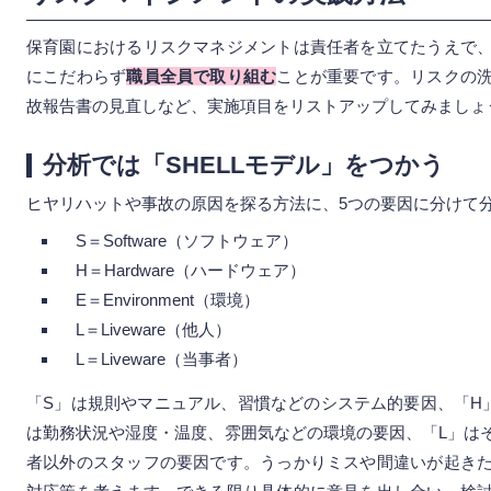
保育園におけるリスクマネジメントは責任者を立てたうえで
にこだわらず
職員全員で取り組む
ことが重要です。リスクの
故報告書の見直しなど、実施項目をリストアップしてみましょ
分析では「SHELLモデル」をつかう
ヒヤリハットや事故の原因を探る方法に、5つの要因に分けて
S＝Software（ソフトウェア）
H＝Hardware（ハードウェア）
E＝Environment（環境）
L＝Liveware（他人）
L＝Liveware（当事者）
「S」は規則やマニュアル、習慣などのシステム的要因、「H
は勤務状況や湿度・温度、雰囲気などの環境の要因、「L」は
者以外のスタッフの要因です。うっかりミスや間違いが起き